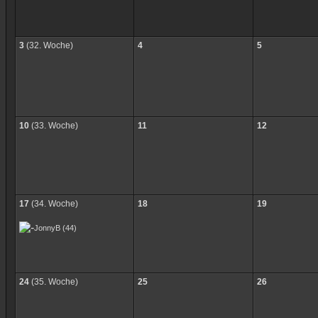
3
(32. Woche)
4
5
10
(33. Woche)
11
12
17
(34. Woche)
18
19
JonnyB
(44)
24
(35. Woche)
25
26