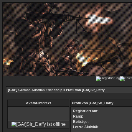
[GAF] German Austrian Friendship
» Profil von [GAf]Sir_Daffy
Avatar/Infotext
Profil von [GAf]Sir_Daffy
Registriert am:
Rang:
Beiträge:
Letzte Aktivität: